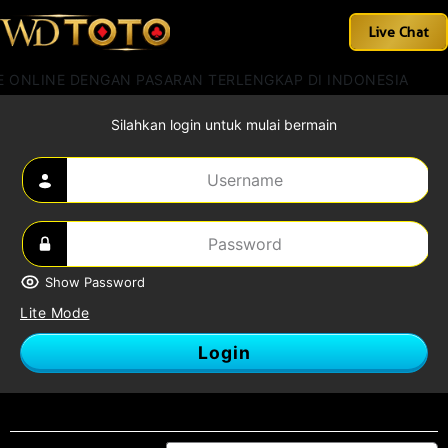
Live Chat
 ONLINE DENGAN PASARAN TERLENGKAP DI INDONESIA
Silahkan login untuk mulai bermain
Show Password
Lite Mode
Login
Register