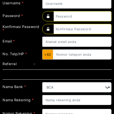
Username
*
Password
*
Konfirmasi Password
*
Email
*
No. Telp/HP
*
+62
Referral
-
Pengaturan Bank
Nama Bank
*
Nama Rekening
*
Nomor Rekening
*