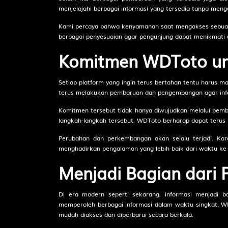
menjelajahi berbagai informasi yang tersedia tanpa meng
Kami percaya bahwa kenyamanan saat mengakses sebuah 
berbagai penyesuaian agar pengunjung dapat menikmati 
Komitmen WDToto un
Setiap platform yang ingin terus bertahan tentu harus
terus melakukan pembaruan dan pengembangan agar infor
Komitmen tersebut tidak hanya diwujudkan melalui pemb
langkah-langkah tersebut, WDToto berharap dapat terus m
Perubahan dan perkembangan akan selalu terjadi. Ka
menghadirkan pengalaman yang lebih baik dari waktu ke
Menjadi Bagian dari 
Di era modern seperti sekarang, informasi menjadi ba
memperoleh berbagai informasi dalam waktu singkat. WD
mudah diakses dan diperbarui secara berkala.