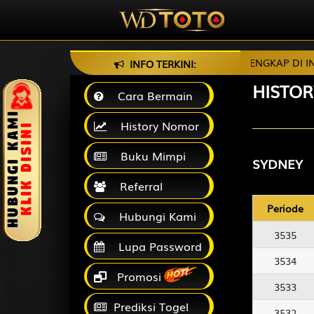
 GAME ONLINE DENGAN PASARAN TERLENGKAP DI INDONESIA
INFO TERKINI:
HISTO
Cara Bermain
History Nomor
Buku Mimpi
SYDNEY
Referral
Periode
Hubungi Kami
3535
Lupa Password
3534
Promosi
3533
Prediksi Togel
3532