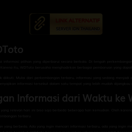
LINK ALTERNATIF
SERVER IDN THAILAND
DToto
informasi pilihan yang diperbarui secara berkala. Di tengah perkembangan
Karena itu, WDToto berusaha menghadirkan berbagai pembaruan yang dapat di
uk diikuti. Mulai dari perkembangan terbaru, informasi yang sedang menjadi 
nyajikan informasi tersebut dalam satu tempat yang lebih mudah dijangkau
an Informasi dari Waktu ke
i yang relevan hari ini bisa saja berbeda beberapa hari kemudian. Oleh ka
kembangan terbaru.
yang berbeda. Ada yang ingin mencari informasi terbaru, ada yang ingin me