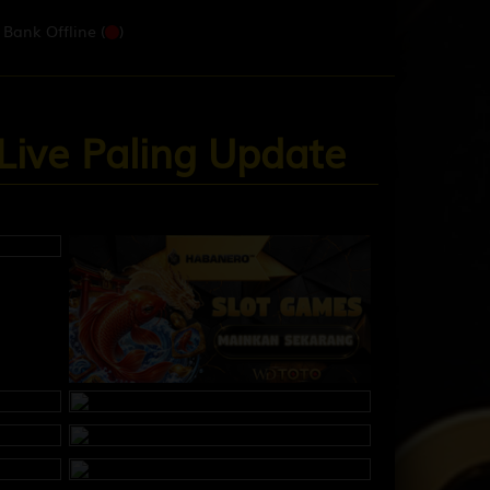
/
Bank Offline (
)
Live Paling Update